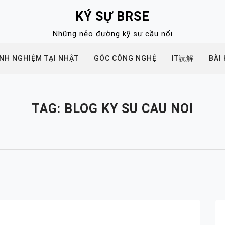
KÝ SỰ BRSE
Những nẻo đường kỹ sư cầu nối
INH NGHIỆM TẠI NHẬT
GÓC CÔNG NGHỆ
IT読解
BÀI
TAG:
BLOG KY SU CAU NOI