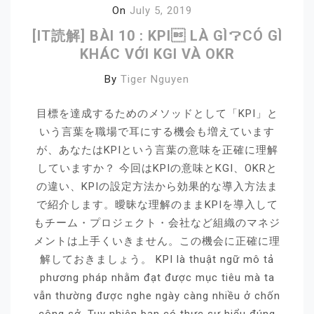
On
July 5, 2019
[IT読解] BÀI 10 : KPI LÀ GÌ？CÓ GÌ
KHÁC VỚI KGI VÀ OKR
By
Tiger Nguyen
目標を達成するためのメソッドとして「KPI」と
いう言葉を職場で耳にする機会も増えています
が、あなたはKPIという言葉の意味を正確に理解
していますか？ 今回はKPIの意味とKGI、OKRと
の違い、KPIの設定方法から効果的な導入方法ま
で紹介します。曖昧な理解のままKPIを導入して
もチーム・プロジェクト・会社など組織のマネジ
メントは上手くいきません。この機会に正確に理
解しておきましょう。 KPI là thuật ngữ mô tả
phương pháp nhằm đạt được mục tiêu mà ta
vẫn thường được nghe ngày càng nhiều ở chốn
công sở. Tuy nhiên bạn có thực sự hiểu đúng