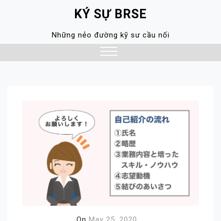
Skip
KÝ SỰ BRSE
to
content
Những nẻo đường kỹ sư cầu nối
Close
Menu
On
May 25, 2020