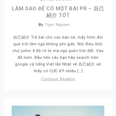
LÀM SAO ĐỂ CÓ MỘT BÀI PR – 自己
紹介 TỐT
By
Tiger Nguyen
自己紹介 Trả bài cho các bạn nè, mấy hôm đòi
quá trời làm ngủ không yên giấc. Nói điêu thôi
chứ jishin 4 độ rít te mà ngủ quên trời đất. Vào
đề luôn. Đầu tiên các bạn hãy search trên
google cả tiếng Việt lẫn Nhật về 自己紹介 sẽ
thấy có CỰC KỲ nhiều […]
Continue Reading